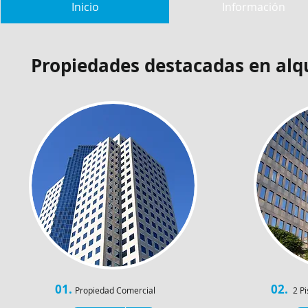
Inicio
Información
​Propiedades destacadas en alqu
01.
02.
Propiedad Comercial
2 Pi